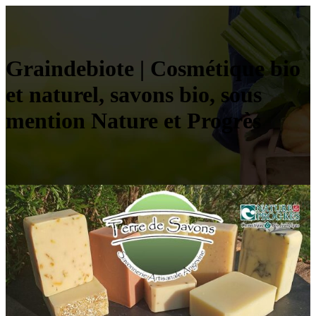
Grain­debio­te | Cosmétique bio
et naturel, savons bio, sous
mention Nature et Progrès