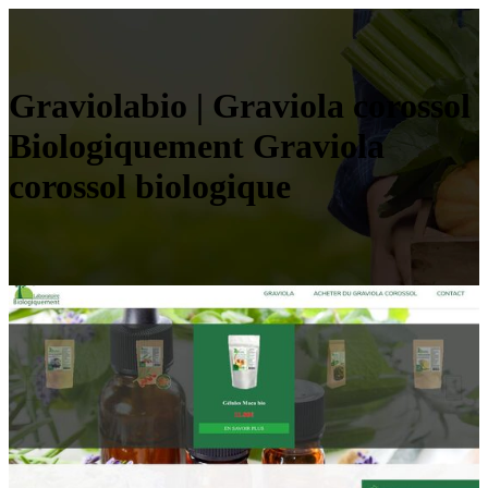
Graviolabio | Graviola corossol
Biologique­ment Graviola
corossol biologique