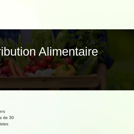
ibu­tion Alimentaire
ers
s de 30
istes