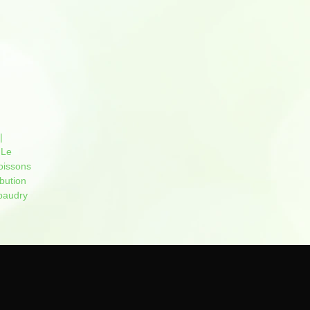
|
 Le
oissons
bu­tion
sbaudry