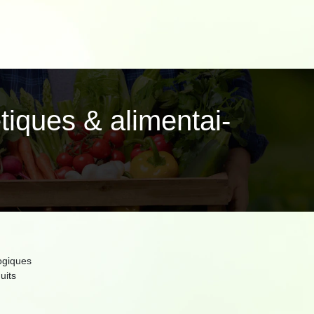
tiques & alimen­tai­
logiques
uits