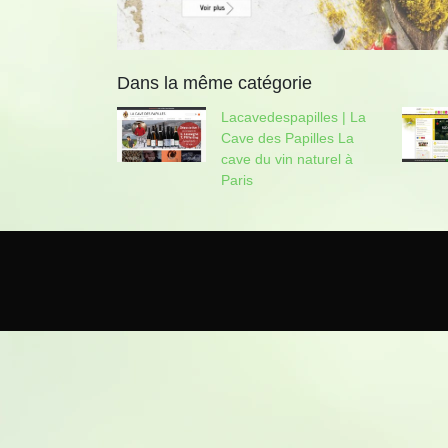
Dans la même catégorie
Lacavedes­pa­pil­les | La
Cave des Papilles La
cave du vin naturel à
Paris