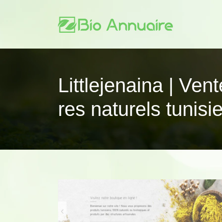
Littlejenai­na | Ve
res naturels tunisi