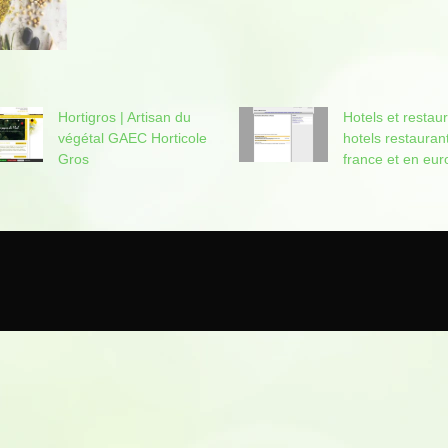
Hortigros | Artisan du
Hotels et restaur
végétal GAEC Horticole
hotels restauran
Gros
france et en eur