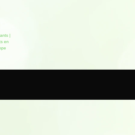
ants |
ts en
ope