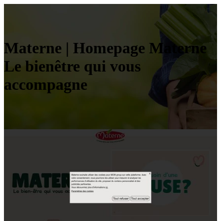
Materne | Homepage Materne
Le bienêtre qui vous
accompagne