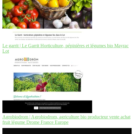
Le garrit | Le Garrit Hor­ticul­tu­re, pépinières et légumes bio Mayrac
Lot
Agrobiodrom | Agrobiodrom, agriculture bio producteur vente achat
fruit légume Drome France Europe