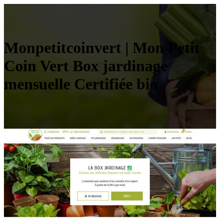
Mon­pe­titcoin­vert | Mon Petit
Coin Vert Box jardinage
mensuelle Certifiée bio