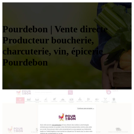
Pourdebon | Vente directe
Producteur boucherie,
charcuterie, vin, épicerie
Pourdebon