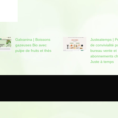
Galvanina | Boissons
Justeatemps | P
gazeuses Bio avec
de con­vivia­lité p
pulpe de fruits et thés
bureau vente et
abonnements c
Juste à temps