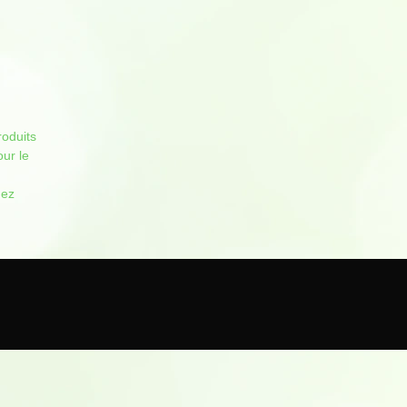
roduits
our le
hez